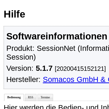
Hilfe
Softwareinformationen
Produkt: SessionNet (Informa
Session)
Version:
5.1.7
[20200415152121]
Hersteller:
Somacos GmbH & 
Bedienung
RSS
Termine
Hier werden die Bedien- und In