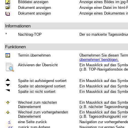
Bilddatei anzeigen
Anzeige eines Bildes im jpg-
Dokument anzeigen
Anzeige einer Datei im html-
Dokument anzeigen
Anzeige eines Dokumentes in
Informationen
*
Nachtrag-TOP
Der so markierte Tagesordnu
Funktionen
Termin übernehmen
Übernehmen Sie diesen Termi
übernehmen' benötigen.
Aktivieren der Übersicht
Ein Mausklick auf das Symbol
(z.B. TOP-Navigationsbox der
Spalte ist aufsteigend sortiert
Ein Mausklick auf das Symbol
Spalte ist absteigend sortiert
Ein Mausklick auf das Symbol
Spalte ist nicht sortiert
Ein Mausklick auf das Symbol
Wechsel zum nächsten
Ein Mausklick auf das Symbol
Datenelement
(z.B. nächster Tagesordnungp
Wechsel zum vorhergehenden
Ein Mausklick auf das Symbol
Datenelement
(z.B. Tagesordnungpunkt vor 
<
eine Seite zurück
Navigation zur vorhergehende
<<
zurück zum Anfang
Navigation zur ersten Seite.