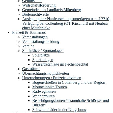
Geldinstitute
Wirtschaftsförderung
Gemeinden im Landkreis Miltenberg
Bodenrichtwerte
Auslegung der Planfeststellungsunterlagen u. a. L2310
Verlegung bei Collenberg (OT Kirschurt) mit Neubau
einer Mainbrücke
Freizeit & Tourismus
Veranstaltungen
Veranstaltungsmeldung
Vereine
Spielplätze / Sportanlagen
Spielplätze
Sportanlagen
Wassertretanlage im Fechenbachtal
Gaststätten
Übernachtungsmöglichkeiten
Unternehmungen / Freizeitaktivitäten
Bogenschießen in Collenberg und der Region
Mountainbike Touren
Radwegtouren
Wandertouren
Besichtigungstouren "Traumhafte Schlösser und
Burgen"
Schwimmbäder in der Umgebung