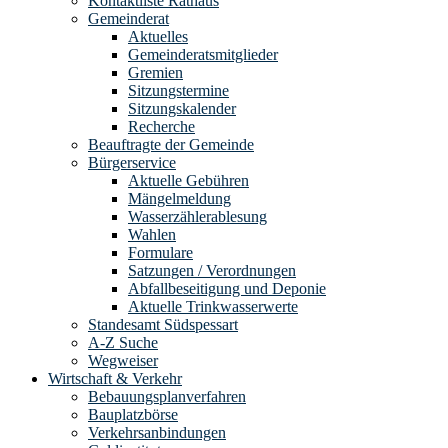
Kontaktliste Rathaus
Gemeinderat
Aktuelles
Gemeinderatsmitglieder
Gremien
Sitzungstermine
Sitzungskalender
Recherche
Beauftragte der Gemeinde
Bürgerservice
Aktuelle Gebühren
Mängelmeldung
Wasserzählerablesung
Wahlen
Formulare
Satzungen / Verordnungen
Abfallbeseitigung und Deponie
Aktuelle Trinkwasserwerte
Standesamt Südspessart
A-Z Suche
Wegweiser
Wirtschaft & Verkehr
Bebauungsplanverfahren
Bauplatzbörse
Verkehrsanbindungen