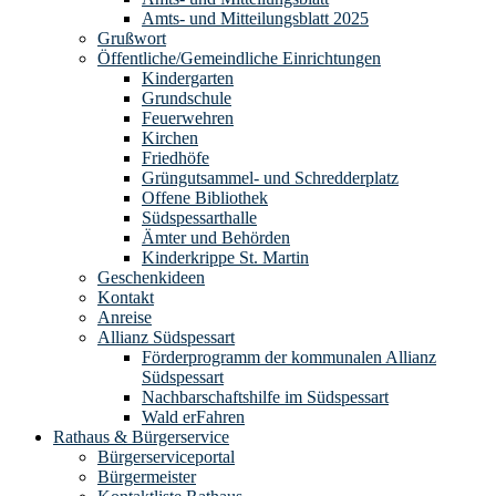
Amts- und Mitteilungsblatt 2025
Grußwort
Öffentliche/Gemeindliche Einrichtungen
Kindergarten
Grundschule
Feuerwehren
Kirchen
Friedhöfe
Grüngutsammel- und Schredderplatz
Offene Bibliothek
Südspessarthalle
Ämter und Behörden
Kinderkrippe St. Martin
Geschenkideen
Kontakt
Anreise
Allianz Südspessart
Förderprogramm der kommunalen Allianz
Südspessart
Nachbarschaftshilfe im Südspessart
Wald erFahren
Rathaus & Bürgerservice
Bürgerserviceportal
Bürgermeister