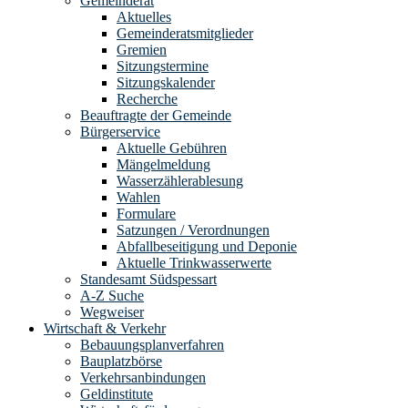
Gemeinderat
Aktuelles
Gemeinderatsmitglieder
Gremien
Sitzungstermine
Sitzungskalender
Recherche
Beauftragte der Gemeinde
Bürgerservice
Aktuelle Gebühren
Mängelmeldung
Wasserzählerablesung
Wahlen
Formulare
Satzungen / Verordnungen
Abfallbeseitigung und Deponie
Aktuelle Trinkwasserwerte
Standesamt Südspessart
A-Z Suche
Wegweiser
Wirtschaft & Verkehr
Bebauungsplanverfahren
Bauplatzbörse
Verkehrsanbindungen
Geldinstitute