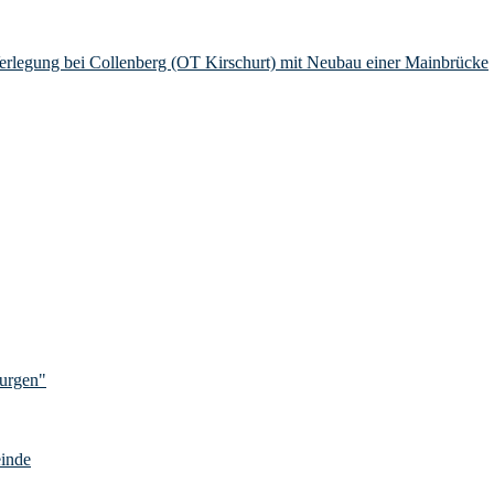
Verlegung bei Collenberg (OT Kirschurt) mit Neubau einer Mainbrücke
Burgen"
einde