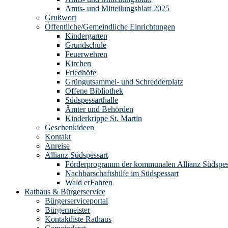
Amts- und Mitteilungsblatt 2025
Grußwort
Öffentliche/Gemeindliche Einrichtungen
Kindergarten
Grundschule
Feuerwehren
Kirchen
Friedhöfe
Grüngutsammel- und Schredderplatz
Offene Bibliothek
Südspessarthalle
Ämter und Behörden
Kinderkrippe St. Martin
Geschenkideen
Kontakt
Anreise
Allianz Südspessart
Förderprogramm der kommunalen Allianz Südspes
Nachbarschaftshilfe im Südspessart
Wald erFahren
Rathaus & Bürgerservice
Bürgerserviceportal
Bürgermeister
Kontaktliste Rathaus