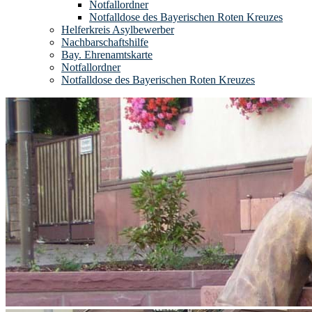
Notfallordner
Notfalldose des Bayerischen Roten Kreuzes
Helferkreis Asylbewerber
Nachbarschaftshilfe
Bay. Ehrenamtskarte
Notfallordner
Notfalldose des Bayerischen Roten Kreuzes