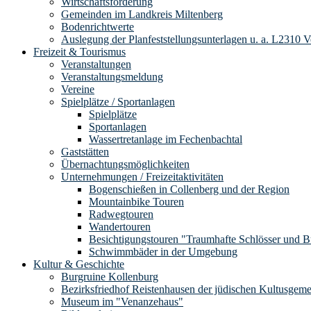
Wirtschaftsförderung
Gemeinden im Landkreis Miltenberg
Bodenrichtwerte
Auslegung der Planfeststellungsunterlagen u. a. L2310 
Freizeit & Tourismus
Veranstaltungen
Veranstaltungsmeldung
Vereine
Spielplätze / Sportanlagen
Spielplätze
Sportanlagen
Wassertretanlage im Fechenbachtal
Gaststätten
Übernachtungsmöglichkeiten
Unternehmungen / Freizeitaktivitäten
Bogenschießen in Collenberg und der Region
Mountainbike Touren
Radwegtouren
Wandertouren
Besichtigungstouren "Traumhafte Schlösser und 
Schwimmbäder in der Umgebung
Kultur & Geschichte
Burgruine Kollenburg
Bezirksfriedhof Reistenhausen der jüdischen Kultusgem
Museum im "Venanzehaus"