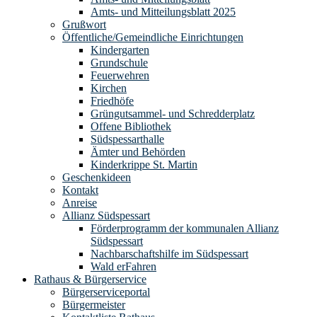
Amts- und Mitteilungsblatt 2025
Grußwort
Öffentliche/Gemeindliche Einrichtungen
Kindergarten
Grundschule
Feuerwehren
Kirchen
Friedhöfe
Grüngutsammel- und Schredderplatz
Offene Bibliothek
Südspessarthalle
Ämter und Behörden
Kinderkrippe St. Martin
Geschenkideen
Kontakt
Anreise
Allianz Südspessart
Förderprogramm der kommunalen Allianz
Südspessart
Nachbarschaftshilfe im Südspessart
Wald erFahren
Rathaus & Bürgerservice
Bürgerserviceportal
Bürgermeister