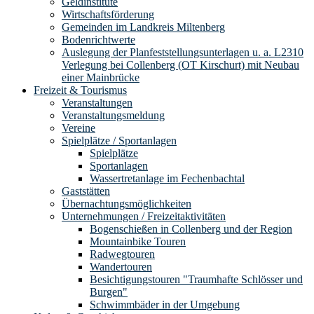
Geldinstitute
Wirtschaftsförderung
Gemeinden im Landkreis Miltenberg
Bodenrichtwerte
Auslegung der Planfeststellungsunterlagen u. a. L2310
Verlegung bei Collenberg (OT Kirschurt) mit Neubau
einer Mainbrücke
Freizeit & Tourismus
Veranstaltungen
Veranstaltungsmeldung
Vereine
Spielplätze / Sportanlagen
Spielplätze
Sportanlagen
Wassertretanlage im Fechenbachtal
Gaststätten
Übernachtungsmöglichkeiten
Unternehmungen / Freizeitaktivitäten
Bogenschießen in Collenberg und der Region
Mountainbike Touren
Radwegtouren
Wandertouren
Besichtigungstouren "Traumhafte Schlösser und
Burgen"
Schwimmbäder in der Umgebung