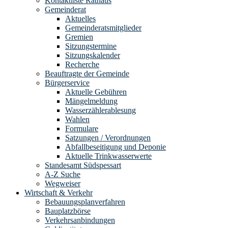
Kontaktliste Rathaus
Gemeinderat
Aktuelles
Gemeinderatsmitglieder
Gremien
Sitzungstermine
Sitzungskalender
Recherche
Beauftragte der Gemeinde
Bürgerservice
Aktuelle Gebühren
Mängelmeldung
Wasserzählerablesung
Wahlen
Formulare
Satzungen / Verordnungen
Abfallbeseitigung und Deponie
Aktuelle Trinkwasserwerte
Standesamt Südspessart
A-Z Suche
Wegweiser
Wirtschaft & Verkehr
Bebauungsplanverfahren
Bauplatzbörse
Verkehrsanbindungen