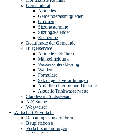
Kontaktliste Rathaus
Gemeinderat
Aktuelles
Gemeinderatsmitglieder
Gremien
Sitzungstermine
Sitzungskalender
Recherche
Beauftragte der Gemeinde
Bürgerservice
Aktuelle Gebühren
Mängelmeldung
Wasserzählerablesung
Wahlen
Formulare
Satzungen / Verordnungen
Abfallbeseitigung und Deponie
Aktuelle Trinkwasserwerte
Standesamt Südspessart
A-Z Suche
Wegweiser
Wirtschaft & Verkehr
Bebauungsplanverfahren
Bauplatzbörse
Verkehrsanbindungen