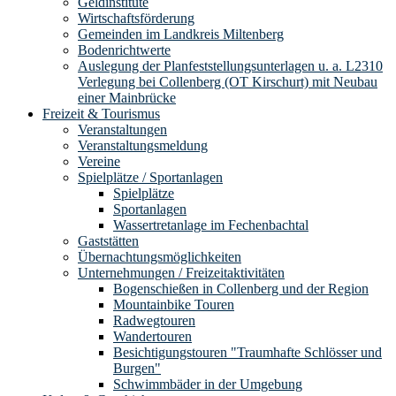
Geldinstitute
Wirtschaftsförderung
Gemeinden im Landkreis Miltenberg
Bodenrichtwerte
Auslegung der Planfeststellungsunterlagen u. a. L2310
Verlegung bei Collenberg (OT Kirschurt) mit Neubau
einer Mainbrücke
Freizeit & Tourismus
Veranstaltungen
Veranstaltungsmeldung
Vereine
Spielplätze / Sportanlagen
Spielplätze
Sportanlagen
Wassertretanlage im Fechenbachtal
Gaststätten
Übernachtungsmöglichkeiten
Unternehmungen / Freizeitaktivitäten
Bogenschießen in Collenberg und der Region
Mountainbike Touren
Radwegtouren
Wandertouren
Besichtigungstouren "Traumhafte Schlösser und
Burgen"
Schwimmbäder in der Umgebung