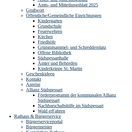
Amts- und Mitteilungsblatt 2025
Grußwort
Öffentliche/Gemeindliche Einrichtungen
Kindergarten
Grundschule
Feuerwehren
Kirchen
Friedhöfe
Grüngutsammel- und Schredderplatz
Offene Bibliothek
Südspessarthalle
Ämter und Behörden
Kinderkrippe St. Martin
Geschenkideen
Kontakt
Anreise
Allianz Südspessart
Förderprogramm der kommunalen Allianz
Südspessart
Nachbarschaftshilfe im Südspessart
Wald erFahren
Rathaus & Bürgerservice
Bürgerserviceportal
Bürgermeister