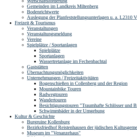
Wirtschaftsförderung
Gemeinden im Landkreis Miltenberg
Bodenrichtwerte
Auslegung der Planfeststellungsunterlagen u. a. L2310 
Freizeit & Tourismus
Veranstaltungen
Veranstaltungsmeldung
Vereine
Spielplätze / Sportanlagen
Spielplätze
Sportanlagen
Wassertretanlage im Fechenbachtal
Gaststätten
Übernachtungsmöglichkeiten
Unternehmungen / Freizeitaktivitäten
Bogenschießen in Collenberg und der Region
Mountainbike Touren
Radwegtouren
Wandertouren
Besichtigungstouren "Traumhafte Schlösser und 
Schwimmbäder in der Umgebung
Kultur & Geschichte
Burgruine Kollenburg
Bezirksfriedhof Reistenhausen der jüdischen Kultusgem
Museum im "Venanzehaus"