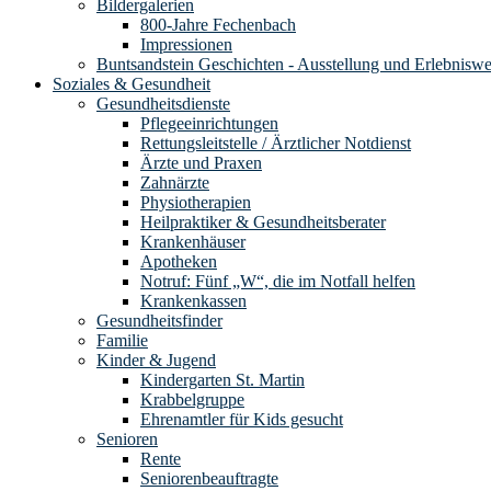
Bildergalerien
800-Jahre Fechenbach
Impressionen
Buntsandstein Geschichten - Ausstellung und Erlebnisw
Soziales & Gesundheit
Gesundheitsdienste
Pflegeeinrichtungen
Rettungsleitstelle / Ärztlicher Notdienst
Ärzte und Praxen
Zahnärzte
Physiotherapien
Heilpraktiker & Gesundheitsberater
Krankenhäuser
Apotheken
Notruf: Fünf „W“, die im Notfall helfen
Krankenkassen
Gesundheitsfinder
Familie
Kinder & Jugend
Kindergarten St. Martin
Krabbelgruppe
Ehrenamtler für Kids gesucht
Senioren
Rente
Seniorenbeauftragte