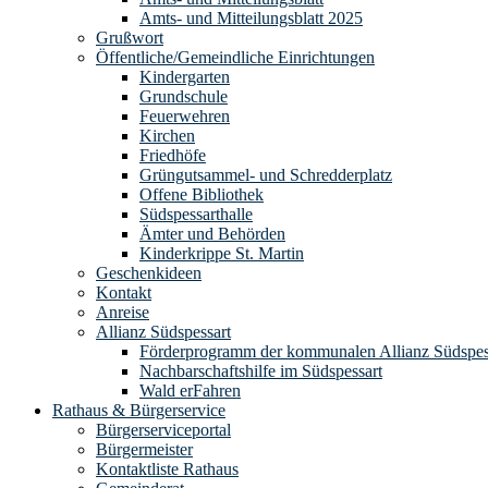
Amts- und Mitteilungsblatt 2025
Grußwort
Öffentliche/Gemeindliche Einrichtungen
Kindergarten
Grundschule
Feuerwehren
Kirchen
Friedhöfe
Grüngutsammel- und Schredderplatz
Offene Bibliothek
Südspessarthalle
Ämter und Behörden
Kinderkrippe St. Martin
Geschenkideen
Kontakt
Anreise
Allianz Südspessart
Förderprogramm der kommunalen Allianz Südspes
Nachbarschaftshilfe im Südspessart
Wald erFahren
Rathaus & Bürgerservice
Bürgerserviceportal
Bürgermeister
Kontaktliste Rathaus