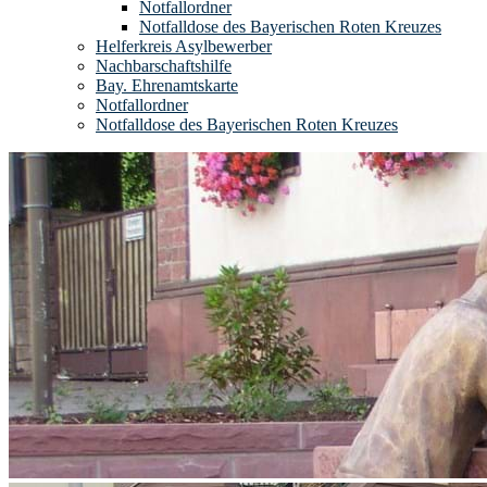
Notfallordner
Notfalldose des Bayerischen Roten Kreuzes
Helferkreis Asylbewerber
Nachbarschaftshilfe
Bay. Ehrenamtskarte
Notfallordner
Notfalldose des Bayerischen Roten Kreuzes