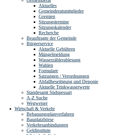
Gemeinderat
Aktuelles
Gemeinderatsmitglieder
Gremien
Sitzungstermine
Sitzungskalender
Recherche
Beauftragte der Gemeinde
Bürgerservice
Aktuelle Gebühren
Mängelmeldung
Wasserzählerablesung
Wahlen
Formulare
Satzungen / Verordnungen
Abfallbeseitigung und Deponie
Aktuelle Trinkwasserwerte
Standesamt Südspessart
A-Z Suche
Wegweiser
Wirtschaft & Verkehr
Bebauungsplanverfahren
Bauplatzbörse
Verkehrsanbindungen
Geldinstitute