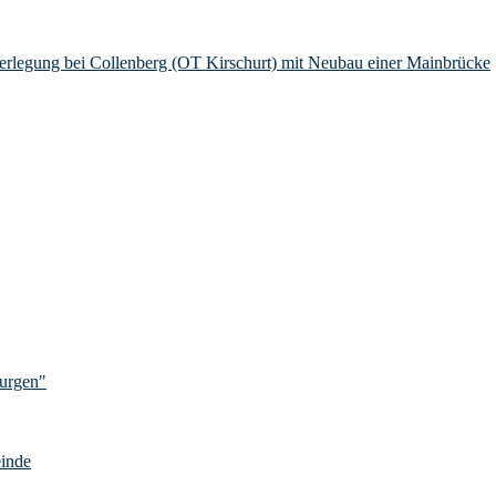
Verlegung bei Collenberg (OT Kirschurt) mit Neubau einer Mainbrücke
Burgen"
einde