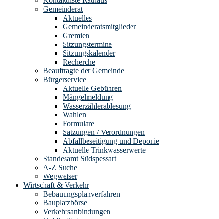
Kontaktliste Rathaus
Gemeinderat
Aktuelles
Gemeinderatsmitglieder
Gremien
Sitzungstermine
Sitzungskalender
Recherche
Beauftragte der Gemeinde
Bürgerservice
Aktuelle Gebühren
Mängelmeldung
Wasserzählerablesung
Wahlen
Formulare
Satzungen / Verordnungen
Abfallbeseitigung und Deponie
Aktuelle Trinkwasserwerte
Standesamt Südspessart
A-Z Suche
Wegweiser
Wirtschaft & Verkehr
Bebauungsplanverfahren
Bauplatzbörse
Verkehrsanbindungen