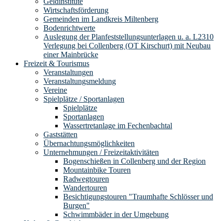
Geldinstitute
Wirtschaftsförderung
Gemeinden im Landkreis Miltenberg
Bodenrichtwerte
Auslegung der Planfeststellungsunterlagen u. a. L2310
Verlegung bei Collenberg (OT Kirschurt) mit Neubau
einer Mainbrücke
Freizeit & Tourismus
Veranstaltungen
Veranstaltungsmeldung
Vereine
Spielplätze / Sportanlagen
Spielplätze
Sportanlagen
Wassertretanlage im Fechenbachtal
Gaststätten
Übernachtungsmöglichkeiten
Unternehmungen / Freizeitaktivitäten
Bogenschießen in Collenberg und der Region
Mountainbike Touren
Radwegtouren
Wandertouren
Besichtigungstouren "Traumhafte Schlösser und
Burgen"
Schwimmbäder in der Umgebung