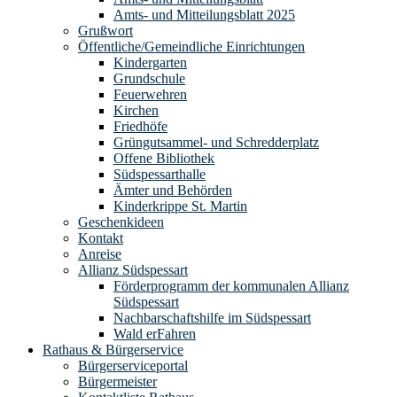
Amts- und Mitteilungsblatt 2025
Grußwort
Öffentliche/Gemeindliche Einrichtungen
Kindergarten
Grundschule
Feuerwehren
Kirchen
Friedhöfe
Grüngutsammel- und Schredderplatz
Offene Bibliothek
Südspessarthalle
Ämter und Behörden
Kinderkrippe St. Martin
Geschenkideen
Kontakt
Anreise
Allianz Südspessart
Förderprogramm der kommunalen Allianz
Südspessart
Nachbarschaftshilfe im Südspessart
Wald erFahren
Rathaus & Bürgerservice
Bürgerserviceportal
Bürgermeister